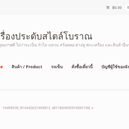
฿
0.00
ครื่องประดับสไตล์โบราณ
ภาพดี ไม่ว่าจะเป็น กำไล แหวน สร้อยคอ ต่างหู พระเครื่อง และสินค้าอื่นๆ
e
สินค้า / Product
รถเข็น
สั่งซื้อเดี๋ยวนี้
บัญชีผู้ใช้ของฉั
10498538_814442621909812_4817804095918001188_o