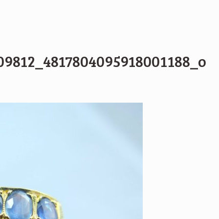
09812_4817804095918001188_o