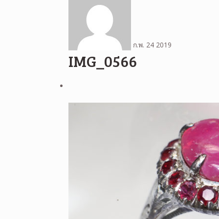
ก.พ.
24
2019
IMG_0566