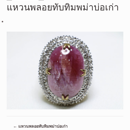
แหวนพลอยทับทิมพม่าบ่อเก่า
←
แหวนพลอยทับทิมพม่าบ่อเก่า