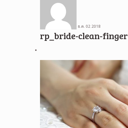
ธ.ค.
02
2018
rp_bride-clean-finge