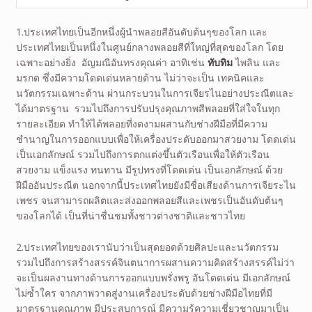
1.ประเทศไทยเป็นอีกหนึ่งผู้นำพลอยสีอันดับต้นๆของโลก และ
ประเทศไทยเป็นหนึ่งในศูนย์กลางพลอยสีที่ใหญ่ที่สุดของโลก โดย
เฉพาะอย่างยิ่ง อัญมณีอันทรงคุณค่า อาทิเช่น
ทับทิม
ไพลิน และ
มรกต ซึ่งมีความโดดเด่นหลายด้าน ไม่ว่าจะเป็น เทคนิคและ
นวัตกรรมเฉพาะด้าน ผ่านกระบวนในการเจียรไนอย่างประณีตและ
ได้มาตรฐาน รวมไปถึงการปรับปรุงคุณภาพสีพลอยที่ใส่ใจในทุก
รายละเอียด ทำให้ได้พลอยที่งดงามผสานกับช่างฝีมือที่มีความ
ชำนาญในการออกแบบเพื่อให้เครื่องประดับออกมาสวยงาม โดดเด่น
เป็นเอกลักษณ์ รวมไปถึงการตกแต่งขึ้นตัวเรือนเพื่อให้ตัวเรือน
สวยงาม แข็งแรง ทนทาน มีรูปทรงที่โดดเด่น เป็นเอกลักษณ์ ด้วย
ฝีมืออันประณีต นอกจากนี้ประเทศไทยยังมีชื่อเสียงด้านการเจียระไน
เพชร จนสามารถผลิตและส่งออกพลอยสีและเพชรเป็นอันดับต้นๆ
ของโลกได้ เป็นที่น่าชื่นชมทั้งชาวต่างชาติและชาวไทย
2.ประเทศไทยของเรานับว่าเป็นสุดยอดด้วยศิลปะและนวัตกรรม
รวมไปถึงการสร้างสรรค์จินตนาการผสานความคิดสร้างสรรค์ไม่ว่า
จะเป็นผลงานทางด้านการออกแบบพรั่งพรู อันโดดเด่น มีเอกลักษณ์
ไม่ซ้ำใคร จากภาพวาดสู่งานเครื่องประดับด้วยช่างฝีมือไทยที่มี
มาตรฐานคุณภาพ มีประสบการณ์ มีความรู้ความเชี่ยวชาญมาเป็น