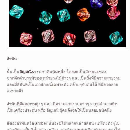
อำพัน
นั้นเป็น
อัญมณี
ธรรมชาติชนิดหนึ่ง โดยจะเป็นลักษณะของ
ซากดึกดำบรรพ์ของเหล่ายางไม้ต่างๆ และเป็นสิ่งที่มีความสวยงาม
และมีสีสันที่เป็นเอกลักษณ์เฉพาะตัว คล้ายๆกับต้นไม้ ที่มีลวดลาย
เฉพาะตัว
อำพันที่มีคุณภาพสูงๆ และ มีความสวยงามมากๆ จะถูกนำมาผลิต
เป็นเครื่องประดับ หรือ อัญมณี ผู้คนจึงจัดให้เป็นพลอยชนิดนึง
สีของอำพันหรือ amber นั้นจะมีได้หลากหลายสีสัน แต่โดยทั่วๆไป
แล้วมักจะเป็นสีน้ำตาล เหลือง และส้มเฉกเช่นเดียวกับเหล่ายางไม้