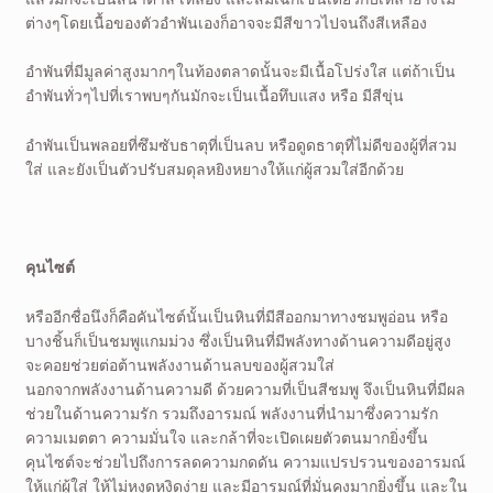
ต่างๆโดยเนื้อของตัวอำพันเองก็อาจจะมีสีขาวไปจนถึงสีเหลือง
อำพันที่มีมูลค่าสูงมากๆในท้องตลาดนั้นจะมีเนื้อโปร่งใส แต่ถ้าเป็น
อำพันทั่วๆไปที่เราพบๆกันมักจะเป็นเนื้อทึบแสง หรือ มีสีขุ่น
อำพันเป็นพลอยที่ซึมซับธาตุที่เป็นลบ หรือดูดธาตุที่ไม่ดีของผู้ที่สวม
ใส่ และยังเป็นตัวปรับสมดุลหยิงหยางให้แก่ผู้สวมใส่อีกด้วย
คุนไซต์
หรืออีกชื่อนึงก็คือคันไซต์นั้นเป็นหินที่มีสีออกมาทางชมพูอ่อน หรือ
บางชิ้นก็เป็นชมพูแกมม่วง ซึ่งเป็นหินที่มีพลังทางด้านความดีอยู่สูง
จะคอยช่วยต่อต้านพลังงานด้านลบของผู้สวมใส่
นอกจากพลังงานด้านความดี ด้วยความที่เป็นสีชมพู จึงเป็นหินที่มีผล
ช่วยในด้านความรัก รวมถึงอารมณ์ พลังงานที่นำมาซึ่งความรัก
ความเมตตา ความมั่นใจ และกล้าที่จะเปิดเผยตัวตนมากยิ่งขึ้น
คุนไซต์จะช่วยไปถึงการลดความกดดัน ความแปรปรวนของอารมณ์
ให้แก่ผู้ใส่ ให้ไม่หงุดหงิดง่าย และมีอารมณ์ที่มั่นคงมากยิ่งขึ้น และใน