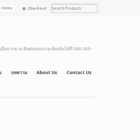
0 items
Checkout
อีกมากมาย ติดต่อสอบถามเพิ่มเติมได้ที่ 086-369-
น
บทความ
About Us
Contact Us