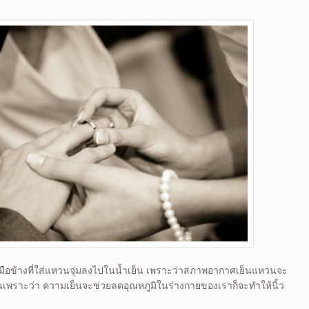
เอามือข้างที่ใส่แหวนจุ่มลงไปในน้ำเย็น เพราะว่าสภาพอากาศเย็นแหวนจะ
พราะว่า ความเย็นจะช่วยลดอุณหภูมิในร่างกายของเราก็จะทำให้นิ้ว