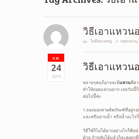
วิธีเอาแหวนออ
ไม่มีหมวดหมู่
ถอดแหวน
,
ก.พ.
วิธีเอาแหวนออ
24
2019
หลายๆคนก็อาจจะมี
แหวน
ที่ส
ทำให้ถอดแหวนยาก เลยวันนี้ก็
ต่อไปนี้ค่ะ
1.ลองมองหาผลิตภัณฑ์ที่อยู่รอ
และครีมอาบน้ำ หรือน้ำอะไรก็ไ
วิธีใช้ก็ไม่ได้ยากอย่างไรก็ค
ด้วย ถ้าขยับได้แล้วก็จะค่อย