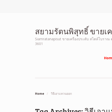
สยามรัตนพิสุทธิ์ ขายเ
Siamratanapisut ขายเครื่องประดับ สไตล์โบราณ คุณ
3601
Hom
Home
/
วิธีเอาแหวนออก
Tag Archives: วิธีเอ