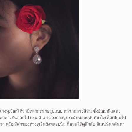
ต่างหูเรียกได้ว่ามีหลากหลายรูปแบบ หลากหลายสีสัน ซึ่งอัญมณีแต่ละ
นแตกต่างกันออกไป เช่น สีแดงของต่างหูประดับพลอยทับทิม ก็ดูเต็มเปี่ยมไป
วา หรือ สีดำของต่างหูเงินฝังพลอยนิล ก็ชวนให้ดูลึกลับ มีเสน่ห์น่าค้นหา