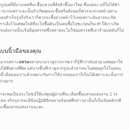
ปแต่ก็มีบางเคสที่จะซื้อแหวนที่สั่งทำขึ้นมาใหม่ ซึ่งแต่ละวงก็ไม่ได้ทำ
วลานานเพราะฉะนั้นถ้าเกิดคุณจะซื้อหรือสั่งจองก็ควรจะล่วงหน้าอย่าง
นของสำเร็จรูปก็จริงเราก็ควรจะซื้อล่วงหน้าไว้เลยเพราะมันอาจจะเกิด
ราเล็งไว้แต่พอใกล้ที่จะไปซื้อดันเป็นคนซื้อไปซะก่อนก็จะทำให้เราเกิด
ต่งงานนั้นเริ่มมีอุปสรรคซึ่งหลายจะไม่ใช่อุปสรรคที่เลวร้ายแต่มันก็ไม่
บนนิ้วมือของคุณ
างมากเพราะ
แหวน
หลายๆวงเราดูจากภาพเราก็รู้สึกว่ามันสวย แต่พอมาใส่
ได้ดีอย่างที่คิด แต่บางชิ้นที่เราดูจากรูปแล้วอาจจะไม่ค่อยถูกใจในตอน
บนิ้วมือของเราแล้วเหมาะกับการใช้งานของเราก็เป็นได้เพราะฉะนั้นการ
อย่างมาก
่าจะพอเป็นประโยชน์ให้แก่คุณผู้อ่านที่จะเลือกซื้อแหวนแต่งงาน 2 วง
ไหน จริงๆอาจจะมีข้อปฏิบัติอีกหลายข้อแต่ที่กล่าวมานั้นก็เป็นข้อหลักๆที่
่อจะซื้อแหวนแต่งงานนะคะ