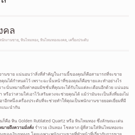
งคล
พนักงานขาย
,
หินไหมทอง
,
หินไหมทองมงคล
,
เครื่องประดับ
านขาย แน่นอนว่าสิ่งที่สำคัญในงานนี้ของคุณก็คือสามารถที่จะขาย
งคุณได้กำหนดไว้ เพราะฉะนั้นหน้าที่ของคุณก็คือขายและทำอย่างไร
พราะนั่นหมายถึงค่าคอมมิชชั่นที่คุณจะได้รับในแต่ละเดือนอีกด้วย แน่นอน
หรือว่าสวมใส่เอาไว้เสริมดวงจะช่วยคุณได้ แม้ว่ามันจะเป็นสิ่งที่มองไม่
อาอีกหนึ่งเครื่องประดับที่จะช่วยทำให้คุณเป็นพนักงานขายยอดเยี่ยมที่มี
มาแนะนำกัน
ก็คือ หิน Golden Rutilated Quartz หรือ หินไหมทอง ซึ่งลักษณะเด่น
หมายถึงความมั่งคั่ง
ร่ำรวย เงินทอง โชคลาภ ผู้ที่สวมใส่หินไหมทองจะ
เรื่องของเงินๆทองๆ โดยเฉพาะพนักงานขายที่ทำหน้าที่เกี่ยวกับการขาย