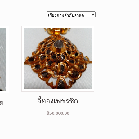
จี้ทองเพชรซีก
อย
฿
50,000.00